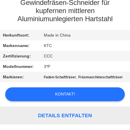
Gewindefräsen-Schneider für
TRETEN
kupfernen mittleren
Aluminiumunlegierten Hartstahl
SIE
MIT
Herkunftsort:
Made in China
UNS
Markenname:
KTC
IN
Zertifizierung:
CCC
VERBINDUNG
Modellnummer:
3*P
FORDERN
Markieren:
,
Faden-Schaftfräser
Fräsmaschineschaftfräser
SIE
EIN
KONTAKT!
ZITAT
DETAILS ENTFALTEN
SITEMAP