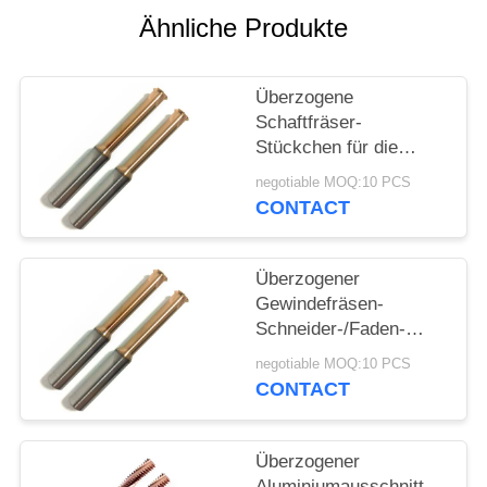
Ähnliche Produkte
PRIVACY
POLICY
Überzogene
Schaftfräser-
Stückchen für die
Standbohrmaschine-
negotiable MOQ:10 PCS
Edelstahl-
CONTACT
Titanverarbeitung
Überzogener
Gewindefräsen-
Schneider-/Faden-
Schaftfräser CNC, der
negotiable MOQ:10 PCS
Mühlen verarbeitet
CONTACT
Überzogener
Aluminiumausschnitt-