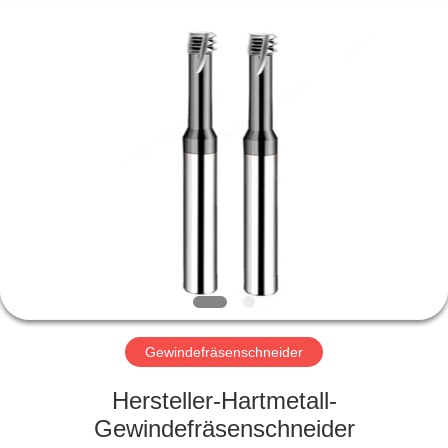
Xinpeng
Tools
Manufacturing
Co.,Ltd.
All
Rights
Reserved.
HAUS
PRODUKTE
ÜBER
UNS
FABRIK-
AUSFLUG
Gewindefräsenschneider
Hersteller-Hartmetall-
QUALITÄTSKONTROLLE
Gewindefräsenschneider