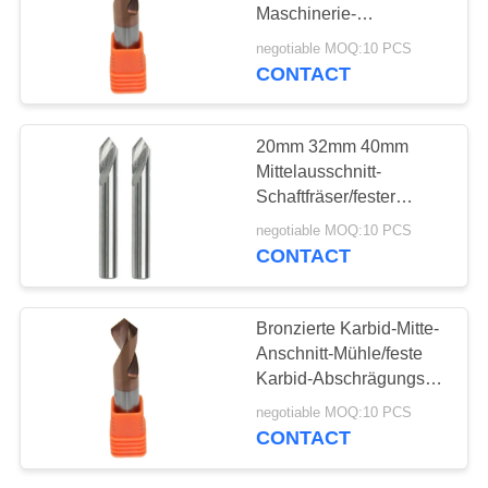
Maschinerie-
PRIVACY
Mittelprägeschaftfräser
negotiable MOQ:10 PCS
CONTACT
33
POLICY
Quadratischer
20mm 32mm 40mm
Schaftfräser
Mittelausschnitt-
Schaftfräser/fester
Karbid-Schaftfräser-
negotiable MOQ:10 PCS
Schneider
CONTACT
28
Bronzierte Karbid-Mitte-
Anschnitt-Mühle/feste
cnc-Schaftfräser
Karbid-Abschrägungs-
Mühle für die
negotiable MOQ:10 PCS
maschinelle
CONTACT
Bearbeitung