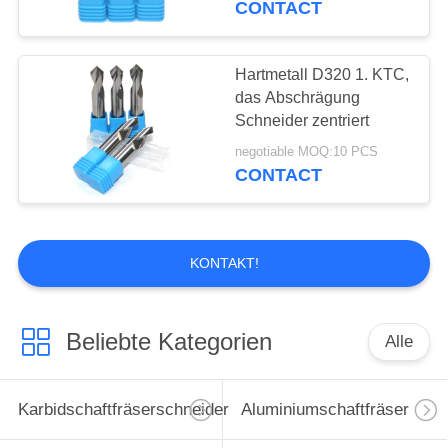
CONTACT
14
Rohbearbeitungs-
Hartmetall D320 1. KTC,
das Abschrägung
Schaftfräser
Schneider zentriert
negotiable MOQ:10 PCS
CONTACT
18
KONTAKT!
Mikroschaftfräser
Beliebte Kategorien
Alle
Karbidschaftfräserschneider
Aluminiumschaftfräser