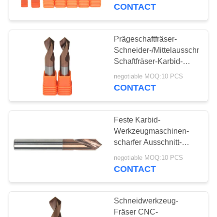
für Fräsmaschine CNC
CONTACT
TRETEN
SIE
Prägeschaftfräser-
35
MIT
Schneider-/Mittelausschnitt-
Ball-Nasen-
Schaftfräser-Karbid-
UNS
Schaftfräser-Schneider
Schaftfräser
negotiable MOQ:10 PCS
IN
CONTACT
VERBINDUNG
Feste Karbid-
FORDERN
Werkzeugmaschinen-
SIE
scharfer Ausschnitt-
34
Mitte-Abschrägungs-
EIN
negotiable MOQ:10 PCS
Eckradius-
Schaftfräser CNC
CONTACT
ZITAT
Schaftfräser
Schneidwerkzeug-
SITEMAP
Fräser CNC-