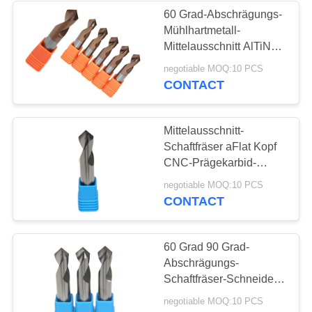
60 Grad-Abschrägungs-
Mühlhartmetall-
13
Mittelausschnitt AlTiN
oder TiSiN-
negotiable MOQ:10 PCS
Hartmetall-Bohrer
Beschichtung
CONTACT
Mittelausschnitt-
Schaftfräser aFlat Kopf
CNC-Prägekarbid-
quadratischer
10
negotiable MOQ:10 PCS
Schaftfräser-Schneider
CONTACT
Höhenflossenstations-
Schaftfräser
60 Grad 90 Grad-
Abschrägungs-
Schaftfräser-Schneider-
Hartmetall-Material
negotiable MOQ:10 PCS