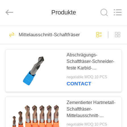
Xinpeng
Tools
Manufacturing
Co.,Ltd.
Produkte
All
Rights
Reserved.
HAUS
47
Mittelausschnitt-Schaftfräser
Karbidschaftfräserschne
PRODUKTE
Abschrägungs-
Schaftfräser-Schneider-
ÜBER
feste Karbid-
UNS
Mittelausschnitt-
negotiable MOQ:10 PCS
Schaftfräser CNC-
CONTACT
Schneidwerkzeug-
27
FABRIK-
Fabrik
AUSFLUG
Zementierter Hartmetall-
Aluminiumschaftfräser
Schaftfräser-
Mittelausschnitt-
QUALITÄTSKONTROLLE
Schaftfräser-Schneider
negotiable MOQ:10 PCS