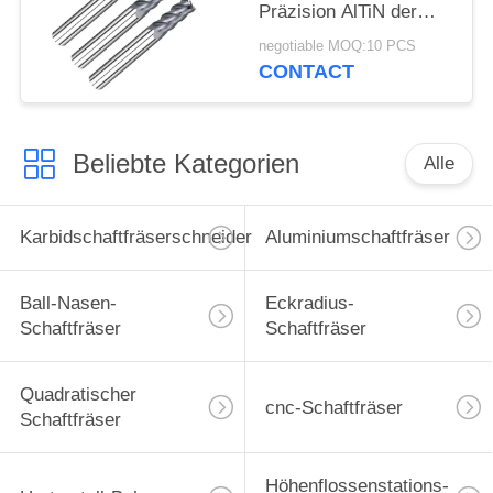
Präzision AlTiN der
Legierung oder TiSiN-
negotiable MOQ:10 PCS
Beschichtung
CONTACT
Beliebte Kategorien
Alle
Karbidschaftfräserschneider
Aluminiumschaftfräser
Ball-Nasen-
Eckradius-
Schaftfräser
Schaftfräser
Quadratischer
cnc-Schaftfräser
Schaftfräser
Höhenflossenstations-