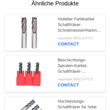
Ähnliche Produkte
PRIVACY
POLICY
Violetter Farbkarbid-
Schaftfräser-
Schnittmeister/Hartmetall-
Fräser
negotiable MOQ:10 PCS
CONTACT
Beschichtungs-
Spiralen-Karbid-
Schaftfräser-
Schneider-/Schwarz-
negotiable MOQ:10 PCS
feste Karbid-Fräser
CONTACT
AlTiN oder TiSiN
Hochleistungs-
Schaftfräser für hohe