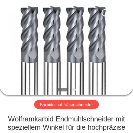
Xinpeng
Tools
Manufacturing
Co.,Ltd.
All
Rights
Reserved.
HAUS
PRODUKTE
ÜBER
UNS
FABRIK-
AUSFLUG
Karbidschaftfräserschneider
Wolframkarbid Endmühlschneider mit
QUALITÄTSKONTROLLE
speziellem Winkel für die hochpräzise