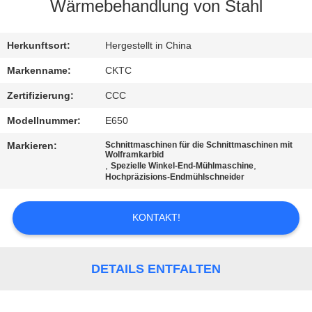
Wärmebehandlung von Stahl
TRETEN
SIE
Herkunftsort:
Hergestellt in China
MIT
Markenname:
CKTC
UNS
Zertifizierung:
CCC
IN
Modellnummer:
E650
VERBINDUNG
Markieren:
Schnittmaschinen für die Schnittmaschinen mit
Wolframkarbid
,
,
Spezielle Winkel-End-Mühlmaschine
Hochpräzisions-Endmühlschneider
FORDERN
SIE
KONTAKT!
EIN
ZITAT
DETAILS ENTFALTEN
SITEMAP