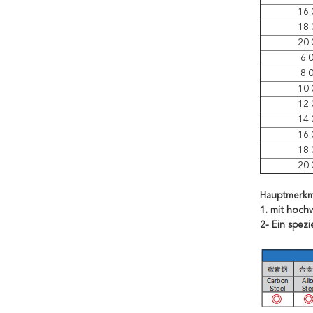
16.
18.
20.
6.
8.
10.
12.
14.
16.
18.
20.
Hauptmerkm
1. mit hoch
2- Ein spezi