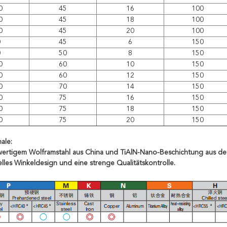
0
45
16
100
0
45
18
100
0
45
20
100
0
45
6
150
0
50
8
150
0
60
10
150
0
60
12
150
0
70
14
150
0
75
16
150
0
75
18
150
0
75
20
150
ale:
wertigem Wolframstahl aus China und TiAlN-Nano-Beschichtung aus de
elles Winkeldesign und eine strenge Qualitätskontrolle.