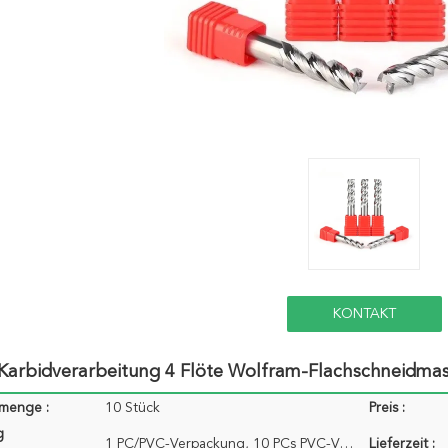
KONTAKT
Karbidverarbeitung 4 Flöte Wolfram-Flachschneidma
lmenge :
10 Stück
Preis :
g
1 PC/PVC-Verpackung, 10 PCs PVC-Verpackung/Verpackung...
Lieferzeit :