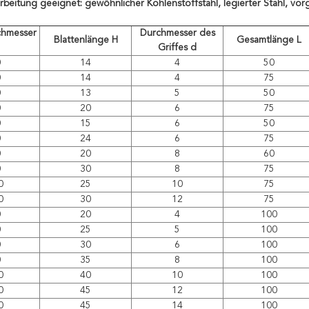
rbeitung geeignet: gewöhnlicher Kohlenstoffstahl, legierter Stahl, vorge
hmesser
Durchmesser des
Blattenlänge H
Gesamtlänge L
Griffes d
0
14
4
50
0
14
4
75
0
13
5
50
0
20
6
75
0
15
6
50
0
24
6
75
0
20
8
60
0
30
8
75
0
25
10
75
0
30
12
75
0
20
4
100
0
25
5
100
0
30
6
100
0
35
8
100
0
40
10
100
0
45
12
100
0
45
14
100