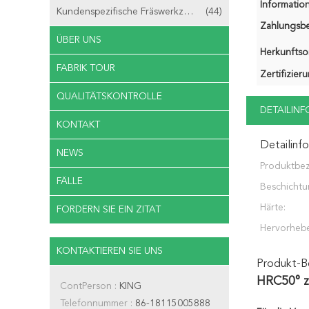
Information
Kundenspezifische Fräswerkzeuge
(44)
Zahlungsb
ÜBER UNS
Herkunftsor
FABRIK TOUR
Zertifizier
QUALITÄTSKONTROLLE
DETAILIN
KONTAKT
Detailinf
NEWS
Produktbe
FÄLLE
Beschichtu
Härte:
FORDERN SIE EIN ZITAT
Hervorheb
KONTAKTIEREN SIE UNS
Produkt-B
HRC50° z
ContPerson :
KING
Telefonnummer :
86-18115005888