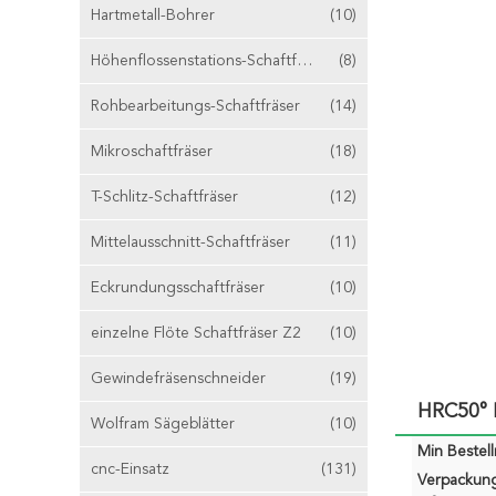
Hartmetall-Bohrer
(10)
Höhenflossenstations-Schaftfräser
(8)
Rohbearbeitungs-Schaftfräser
(14)
Mikroschaftfräser
(18)
T-Schlitz-Schaftfräser
(12)
Mittelausschnitt-Schaftfräser
(11)
Eckrundungsschaftfräser
(10)
einzelne Flöte Schaftfräser Z2
(10)
Gewindefräsenschneider
(19)
HRC50° 
Wolfram Sägeblätter
(10)
Min Bestel
cnc-Einsatz
(131)
Verpackun