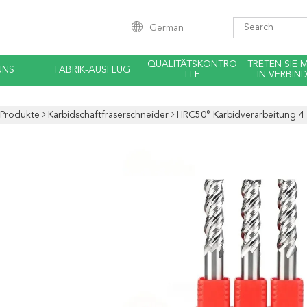
German
QUALITÄTSKONTRO
TRETEN SIE 
UNS
FABRIK-AUSFLUG
LLE
IN VERBIN
Produkte
Karbidschaftfräserschneider
HRC50° Karbidverarbeitung 4