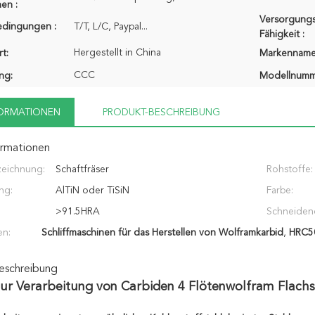
en :
Versorgungs
edingungen :
T/T, L/C, Paypal...
Fähigkeit :
Hergestellt in China
t:
Markenname
CCC
ung:
Modellnumm
FORMATIONEN
PRODUKT-BESCHREIBUNG
ormationen
zeichnung:
Schaftfräser
Rohstoffe:
ng:
AlTiN oder TiSiN
Farbe:
>91.5HRA
Schneiden
en:
Schliffmaschinen für das Herstellen von Wolframkarbid
er:
,
HRC50
eschreibung
ur Verarbeitung von Carbiden 4 Flötenwolfram Flach