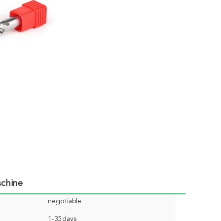
schine
negotiable
1-35days