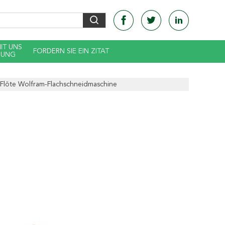
MIT UNS
FORDERN SIE EIN ZITAT
DUNG
 Flöte Wolfram-Flachschneidmaschine