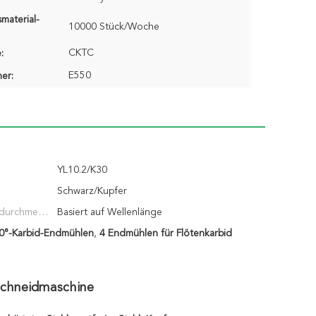
material-
10000 Stück/Woche
CKTC
:
E550
er:
YL10.2/K30
Schwarz/Kupfer
durchmess
Basiert auf Wellenlänge
°-Karbid-Endmühlen
,
4 Endmühlen für Flötenkarbid
schneidmaschine