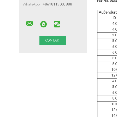
Für die Vera
WhatsApp :
+8618115005888
Außendurc
D
4.
4.
5.
5.
6.
6.
8.
8.
10.
12.
4.
5.
6.
8.
10.
12.
14.