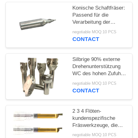
Konische Schaftfräser:
PRIVACY
Passend für die
POLICY
Verarbeitung der
Roheisen-Kupfer-hohen
negotiable MOQ:10 PCS
Präzision
CONTACT
Silbrige 90% externe
Drehenunterstützung
WC des hohen Zufuhr-
indexierbaren
negotiable MOQ:10 PCS
Schaftfräser-Silber-
CONTACT
2 3 4 Flöten-
kundenspezifische
Fräswerkzeuge, die
Schneider für den
negotiable MOQ:10 PCS