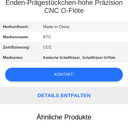
Enden-Prägestückchen-hohe Präzision
TRETEN
CNC O-Flöte
SIE
Herkunftsort:
Made in China
MIT
UNS
Markenname:
KTC
IN
Zertifizierung:
CCC
VERBINDUNG
Markieren:
,
Konische Schaftfräser
Schaftfräser O-Flöte
FORDERN
KONTAKT!
SIE
EIN
DETAILS ENTFALTEN
ZITAT
Ähnliche Produkte
SITEMAP