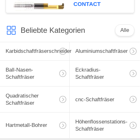
Schnitt von rostfreiem
CONTACT
Steelc bohren
Beliebte Kategorien
Alle
Karbidschaftfräserschneider
Aluminiumschaftfräser
Ball-Nasen-
Eckradius-
Schaftfräser
Schaftfräser
Quadratischer
cnc-Schaftfräser
Schaftfräser
Höhenflossenstations-
Hartmetall-Bohrer
Schaftfräser