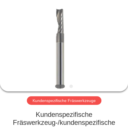
Xinpeng
Tools
Manufacturing
Co.,Ltd.
All
Rights
Reserved.
HAUS
PRODUKTE
ÜBER
UNS
FABRIK-
AUSFLUG
Kundenspezifische Fräswerkzeuge
Kundenspezifische
QUALITÄTSKONTROLLE
Fräswerkzeug-/kundenspezifische