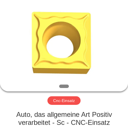
Xinpeng
Tools
Manufacturing
Co.,Ltd.
All
Rights
Reserved.
HAUS
PRODUKTE
ÜBER
UNS
FABRIK-
AUSFLUG
Cnc-Einsatz
Auto, das allgemeine Art Positiv
QUALITÄTSKONTROLLE
verarbeitet - Sc - CNC-Einsatz