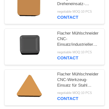
Dreheneinsatz-
PRIVACY
schnelles
negotiable MOQ:10 PCS
Hochleistungs-Mahlen
POLICY
CONTACT
Flacher Mühlschneider
CNC-
Einsatz/industrieller
CNC, der Einsatz-hohe
negotiable MOQ:10 PCS
Genauigkeit fugt
CONTACT
Flacher Mühlschneider
CNC-Werkzeug-
Einsatz für Stahl
Plastik des Aluminium-
negotiable MOQ:10 PCS
7075
CONTACT