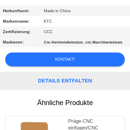
TRETEN
Herkunftsort:
Made in China
SIE
Markenname:
KTC
MIT
Zertifizierung:
CCC
UNS
Markieren:
,
Cnc-Hartmetalleinsätze
cnc-Maschineneinsatz
IN
VERBINDUNG
KONTAKT!
FORDERN
DETAILS ENTFALTEN
SIE
EIN
Ähnliche Produkte
ZITAT
Präge-CNC
SITEMAP
einfügen/CNC