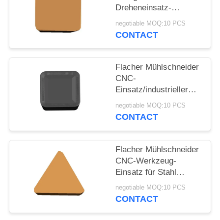
Dreheneinsatz-
PRIVACY
schnelles
negotiable MOQ:10 PCS
Hochleistungs-Mahlen
POLICY
CONTACT
Flacher Mühlschneider
CNC-
Einsatz/industrieller
CNC, der Einsatz-hohe
negotiable MOQ:10 PCS
Genauigkeit fugt
CONTACT
Flacher Mühlschneider
CNC-Werkzeug-
Einsatz für Stahl
Plastik des Aluminium-
negotiable MOQ:10 PCS
7075
CONTACT