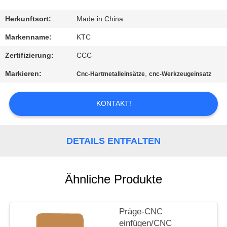
TRETEN
Herkunftsort:
Made in China
SIE
Markenname:
KTC
MIT
Zertifizierung:
CCC
UNS
Markieren:
,
Cnc-Hartmetalleinsätze
cnc-Werkzeugeinsatz
IN
VERBINDUNG
KONTAKT!
FORDERN
DETAILS ENTFALTEN
SIE
EIN
Ähnliche Produkte
ZITAT
Präge-CNC
SITEMAP
einfügen/CNC