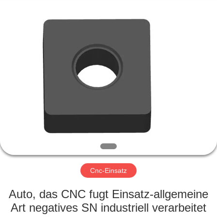
Xinpeng
Tools
Manufacturing
Co.,Ltd.
All
Rights
Reserved.
HAUS
PRODUKTE
ÜBER
UNS
FABRIK-
AUSFLUG
Cnc-Einsatz
Auto, das CNC fugt Einsatz-allgemeine
QUALITÄTSKONTROLLE
Art negatives SN industriell verarbeitet