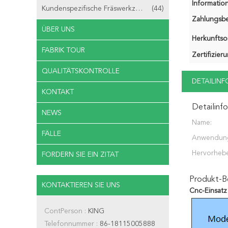
Information
Kundenspezifische Fräswerkzeuge
(44)
Zahlungsb
ÜBER UNS
Herkunftsor
FABRIK TOUR
Zertifizier
QUALITÄTSKONTROLLE
DETAILIN
KONTAKT
Detailinf
NEWS
Name:
FÄLLE
Anwendun
Hervorheb
FORDERN SIE EIN ZITAT
Produkt-B
KONTAKTIEREN SIE UNS
Cnc-Einsatz
ContPerson :
KING
Telefonnummer :
86-18115005888