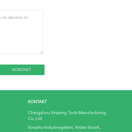
KONTAKT
Changzhou Xinpeng Tools Manufacturing
Co.,Ltd
Xixiashu-Industriegebiet, Xinbei-Bezirk,