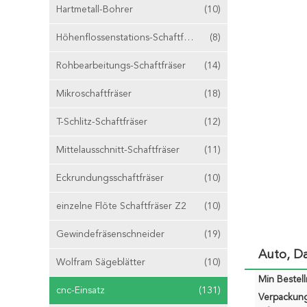
Hartmetall-Bohrer
(10)
Höhenflossenstations-Schaftfräser
(8)
Rohbearbeitungs-Schaftfräser
(14)
Mikroschaftfräser
(18)
T-Schlitz-Schaftfräser
(12)
Mittelausschnitt-Schaftfräser
(11)
Eckrundungsschaftfräser
(10)
einzelne Flöte Schaftfräser Z2
(10)
Gewindefräsenschneider
(19)
Auto, Da
Wolfram Sägeblätter
(10)
Min Bestel
cnc-Einsatz
(131)
Verpackun