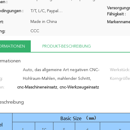
en :
Versorgungs
edingungen :
T/T, L/C, Paypal…
Fähigkeit :
Made in China
t:
Markenname
CCC
ung:
FORMATIONEN
PRODUKT-BESCHREIBUNG
ormationen
Auto, das allgemeine Art negativen CNC-
Werkstück:
g:
Einsatz verarbeitet
Hohlraum-Mahlen, mahlender Schritt,
Korngröße
en:
cnc-Maschineneinsatz
Nutfräsen, usw.
,
cnc-Werkzeugeinsatz
eschreibung