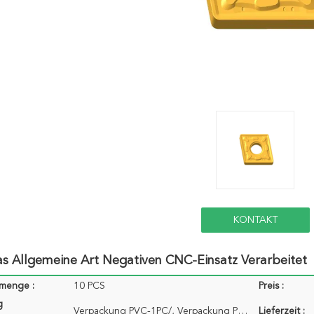
KONTAKT
s Allgemeine Art Negativen CNC-Einsatz Verarbeitet
lmenge :
10 PCS
Preis :
g
Verpackung PVC-1PC/, Verpackung PVC-10pcs/Satz…
Lieferzeit :