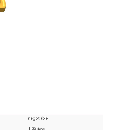
negotiable
1-35days