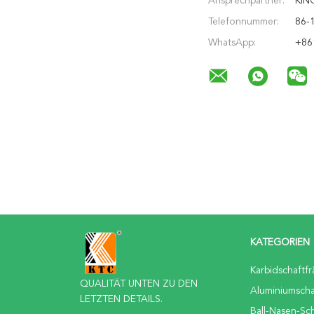
Ansprechpartner:
KIN
Telefonnummer:
86-
WhatsApp:
+86
KATEGORIEN
Karbidschaftf
QUALITÄT UNTEN ZU DEN
Aluminiumscha
LETZTEN DETAILS.
Ball-Nasen-Sch