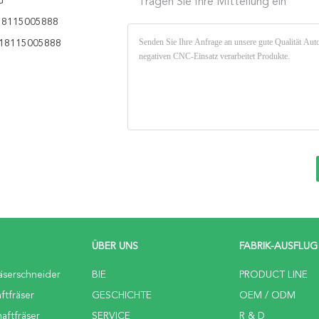
G
Tragen Sie Ihre Mitteilung ein
18115005888
18115005888
ÜBER UNS
FABRIK-AUSFLUG
räserschneider
BIE
PRODUCT LINE
ftfräser
GESCHICHTE
OEM / ODM
aftfräser
SERVICE
R & D