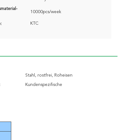
material-
10000pcs/week
KTC
:
Stahl, rostfrei, Roheisen
:
Kundenspezifische