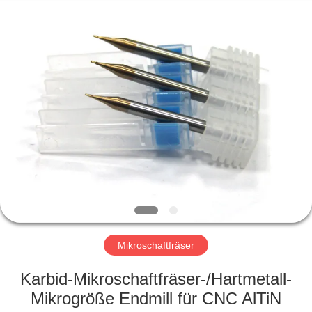
Xinpeng
Tools
Manufacturing
Co.,Ltd.
All
Rights
Reserved.
HAUS
PRODUKTE
ÜBER
UNS
FABRIK-
AUSFLUG
Mikroschaftfräser
Karbid-Mikroschaftfräser-/Hartmetall-
QUALITÄTSKONTROLLE
Mikrogröße Endmill für CNC AlTiN