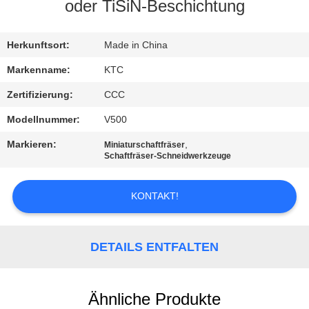
oder TiSiN-Beschichtung
TRETEN
SIE
Herkunftsort:
Made in China
MIT
Markenname:
KTC
UNS
Zertifizierung:
CCC
IN
Modellnummer:
V500
VERBINDUNG
Markieren:
,
Miniaturschaftfräser
Schaftfräser-Schneidwerkzeuge
FORDERN
KONTAKT!
SIE
EIN
DETAILS ENTFALTEN
ZITAT
SITEMAP
Ähnliche Produkte