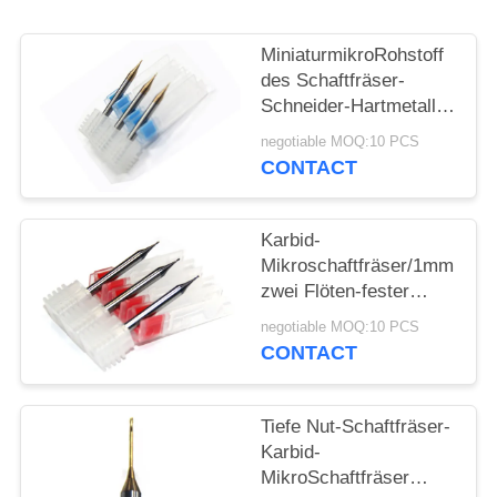
PRIVACY
MiniaturmikroRohstoff
POLICY
des Schaftfräser-
Schneider-Hartmetall-
0.5mm des
negotiable MOQ:10 PCS
Schaftfräser-GU25UF
CONTACT
gemacht
Karbid-
Mikroschaftfräser/1mm
zwei Flöten-fester
Karbid-Schaftfräser-
negotiable MOQ:10 PCS
Schneider
CONTACT
Tiefe Nut-Schaftfräser-
Karbid-
MikroSchaftfräser