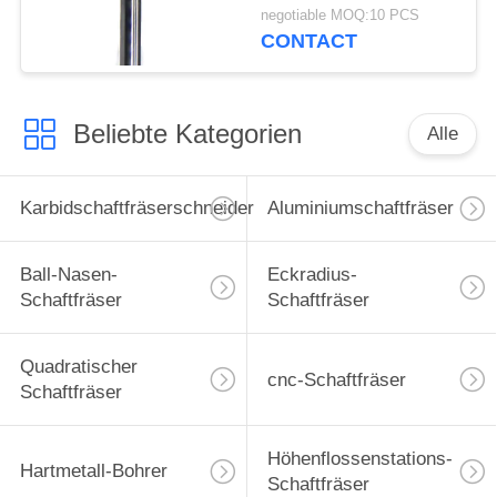
Standbohrmaschine-im
negotiable MOQ:10 PCS
Mikrokorn-Mahlen
CONTACT
Beliebte Kategorien
Alle
Karbidschaftfräserschneider
Aluminiumschaftfräser
Ball-Nasen-
Eckradius-
Schaftfräser
Schaftfräser
Quadratischer
cnc-Schaftfräser
Schaftfräser
Höhenflossenstations-
Hartmetall-Bohrer
Schaftfräser