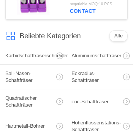
Schaftfräser-Schneider
negotiable MOQ:10 PCS
bearbeitet GU25UF
CONTACT
Beliebte Kategorien
Alle
Karbidschaftfräserschneider
Aluminiumschaftfräser
Ball-Nasen-
Eckradius-
Schaftfräser
Schaftfräser
Quadratischer
cnc-Schaftfräser
Schaftfräser
Höhenflossenstations-
Hartmetall-Bohrer
Schaftfräser