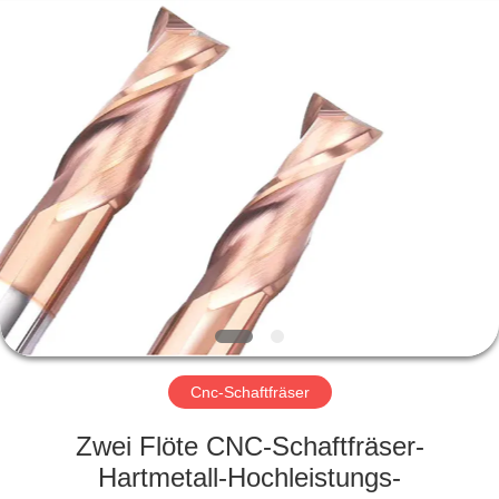
Xinpeng
Tools
Manufacturing
Co.,Ltd.
All
Rights
Reserved.
HAUS
PRODUKTE
ÜBER
UNS
FABRIK-
AUSFLUG
Cnc-Schaftfräser
Zwei Flöte CNC-Schaftfräser-
QUALITÄTSKONTROLLE
Hartmetall-Hochleistungs-