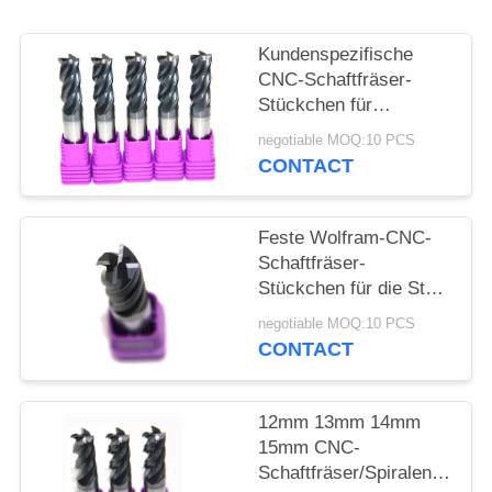
PRIVACY
Kundenspezifische
POLICY
CNC-Schaftfräser-
Stückchen für
Edelstahl-
negotiable MOQ:10 PCS
Standbohrmaschine
CONTACT
10mm 20mm 30mm
40mm
Feste Wolfram-CNC-
Schaftfräser-
Stückchen für die Stahl
Flöte vier beschichtet
negotiable MOQ:10 PCS
CONTACT
12mm 13mm 14mm
15mm CNC-
Schaftfräser/Spiralen-