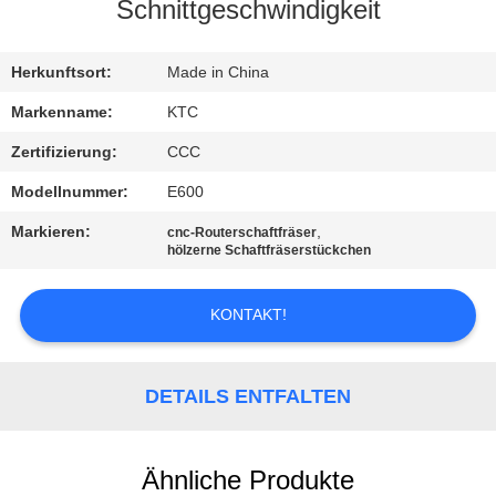
Schnittgeschwindigkeit
TRETEN
SIE
Herkunftsort:
Made in China
MIT
Markenname:
KTC
UNS
Zertifizierung:
CCC
IN
Modellnummer:
E600
VERBINDUNG
Markieren:
,
cnc-Routerschaftfräser
hölzerne Schaftfräserstückchen
FORDERN
KONTAKT!
SIE
EIN
DETAILS ENTFALTEN
ZITAT
SITEMAP
Ähnliche Produkte