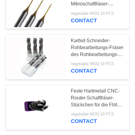
Mikroschaftfräser-
PRIVACY
Hartmetall-2 auf Lager
negotiable MOQ:10 PCS
quadratischer CNC-
CONTACT
33
POLICY
Mikro-Schaftfräser
Quadratischer
Karbid-Schneider-
Schaftfräser
Rohbearbeitungs-Fräser
des Rohbearbeitungs-
Schaftfräser-/3 Flöten
negotiable MOQ:10 PCS
fester auf Lager
CONTACT
28
Feste Hartmetall CNC-
Router-Schaftfräser-
cnc-Schaftfräser
Stückchen für die Flöte
des Edelstahl-4
negotiable MOQ:10 PCS
beschichtet
CONTACT