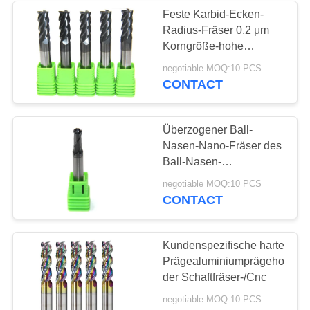
Feste Karbid-Ecken-
Radius-Fräser 0,2 μm
13
Korngröße-hohe
Leistungsfähigkeit
negotiable MOQ:10 PCS
Hartmetall-Bohrer
CONTACT
Überzogener Ball-
Nasen-Nano-Fräser des
Ball-Nasen-
Schaftfräser-/vier Flöten
10
negotiable MOQ:10 PCS
CONTACT
Höhenflossenstations-
Schaftfräser
Kundenspezifische harte
Prägealuminiumprägehochges
der Schaftfräser-/Cnc
negotiable MOQ:10 PCS