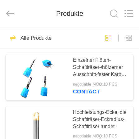
Xinpeng
Tools
Manufacturing
Co.,Ltd.
Produkte
All
Rights
Reserved.
HAUS
47
Alle Produkte
Karbidschaftfräserschne
PRODUKTE
Einzelner Flöten-
Schaftfräser-/hölzerner
ÜBER
Ausschnitt-fester Karbid-
UNS
Schaftfräser-
negotiable MOQ:10 PCS
Hochgeschwindigkeitsschnei
CONTACT
27
FABRIK-
AUSFLUG
Hochleistungs-Ecke, die
Aluminiumschaftfräser
Schaftfräser-Eckradius-
Schaftfräser rundet
QUALITÄTSKONTROLLE
negotiable MOQ:10 PCS