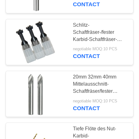
CONTACT
TRETEN
SIE
Schlitz-
35
MIT
Schaftfräser-/fester
Ball-Nasen-
Karbid-Schaftfräser-
UNS
Schneider-hohe Härte 1
Schaftfräser
negotiable MOQ:10 PCS
IN
Zoll-T
CONTACT
VERBINDUNG
20mm 32mm 40mm
FORDERN
Mittelausschnitt-
SIE
Schaftfräser/fester
34
Karbid-Schaftfräser-
EIN
negotiable MOQ:10 PCS
Eckradius-
Schneider
CONTACT
ZITAT
Schaftfräser
Tiefe Flöte des Nut-
SITEMAP
Karbid-