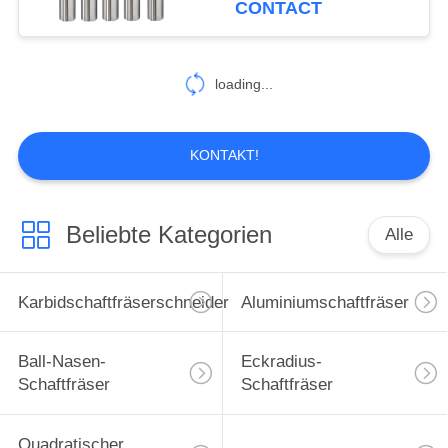
CONTACT
14
Rohbearbeitungs-
loading...
Schaftfräser
KONTAKT!
Beliebte Kategorien
Alle
18
Mikroschaftfräser
Karbidschaftfräserschneider
Aluminiumschaftfräser
Ball-Nasen-
Eckradius-
Schaftfräser
Schaftfräser
Quadratischer